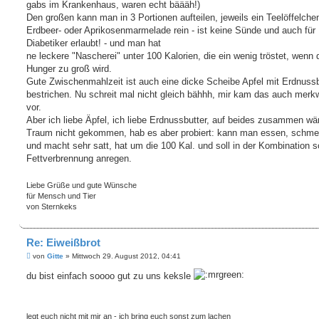
a
gabs im Krankenhaus, waren echt bäääh!)
g
Den großen kann man in 3 Portionen aufteilen, jeweils ein Teelöffelche
Erdbeer- oder Aprikosenmarmelade rein - ist keine Sünde und auch für
Diabetiker erlaubt! - und man hat
ne leckere "Nascherei" unter 100 Kalorien, die ein wenig tröstet, wenn 
Hunger zu groß wird.
Gute Zwischenmahlzeit ist auch eine dicke Scheibe Apfel mit Erdnussb
bestrichen. Nu schreit mal nicht gleich bähhh, mir kam das auch merk
vor.
Aber ich liebe Äpfel, ich liebe Erdnussbutter, auf beides zusammen wä
Traum nicht gekommen, hab es aber probiert: kann man essen, schme
und macht sehr satt, hat um die 100 Kal. und soll in der Kombination s
Fettverbrennung anregen.
Liebe Grüße und gute Wünsche
für Mensch und Tier
von Sternkeks
Re: Eiweißbrot
B
von
Gitte
»
Mittwoch 29. August 2012, 04:41
e
i
du bist einfach soooo gut zu uns keksle
t
r
a
g
legt euch nicht mit mir an - ich bring euch sonst zum lachen