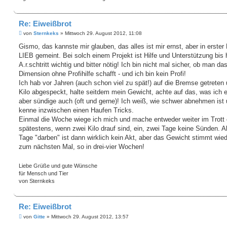
Re: Eiweißbrot
B
von
Sternkeks
»
Mittwoch 29. August 2012, 11:08
e
i
Gismo, das kannste mir glauben, das alles ist mir ernst, aber in erster 
t
LIEB gemeint. Bei solch einem Projekt ist Hilfe und Unterstützung bis
r
a
A.r.schtritt wichtig und bitter nötig! Ich bin nicht mal sicher, ob man das
g
Dimension ohne Profihilfe schafft - und ich bin kein Profi!
Ich hab vor Jahren (auch schon viel zu spät!) auf die Bremse getreten
Kilo abgespeckt, halte seitdem mein Gewicht, achte auf das, was ich 
aber sündige auch (oft und gerne)! Ich weiß, wie schwer abnehmen ist
kenne inzwischen einen Haufen Tricks.
Einmal die Woche wiege ich mich und mache entweder weiter im Trott 
spätestens, wenn zwei Kilo drauf sind, ein, zwei Tage keine Sünden. A
Tage "darben" ist dann wirklich kein Akt, aber das Gewicht stimmt wied
zum nächsten Mal, so in drei-vier Wochen!
Liebe Grüße und gute Wünsche
für Mensch und Tier
von Sternkeks
Re: Eiweißbrot
B
von
Gitte
»
Mittwoch 29. August 2012, 13:57
e