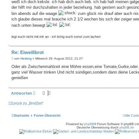
i
weiß ich doch keksle. ich hab dich auch lieb. ich hab halt meinen gal
t
der hilft mir durchzuhalten in jeder beziehung. hab gestern auch gesün
r
a
bin abends auf die waage
zum glück nix drauf aber auch nix 
g
ich glaube dieses mal brauche ich 2 1/2 wochen bis sich der zeiger wi
nach unten bewegt
legt euch nicht mit mir an - ich bring euch sonst zum lachen
Re: Eiweißbrot
B
von
Hedwig
»
Mittwoch 29. August 2012, 21:27
e
i
Oder als Zwischenmahlzeit eine Möhre essen,eine Tomate,Gurke,oder..
t
ganz viel Wasser trinken Und nicht sündigen,sondern dann deine Lecke
r
a
genießen
g
Antworten
Zurück zu „BrotZeit“
Startseite
Foren-Übersicht
Alle Cook
Powered by
phpBB
® Forum Software © phpBB Lim
Deutsche Übersetzung durch
phpBB.de