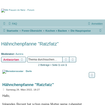
FAQ
Anmelden
S
Startseite
Foren-Übersicht
Kochen + Backen
Die Hauptspeise
u
c
Hähnchenpfanne "Ratzfatz"
h
e
Moderator:
Aurera
Suche
Erweiterte Suche
Antworten
2 Beiträge • Seite
1
von
1
Dorle
Hähnchenpfanne "Ratzfatz"
B
Samstag 26. März 2022, 18:27
e
i
Hallo,
t
r
a
folgendes Rezept hat schon meine Mutter gerne zubereitet,