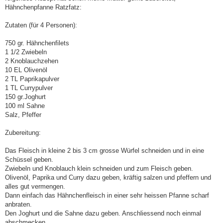
g
Hähnchenpfanne Ratzfatz:
Zutaten (für 4 Personen):
750 gr. Hähnchenfilets
1 1/2 Zwiebeln
2 Knoblauchzehen
10 EL Olivenöl
2 TL Paprikapulver
1 TL Currypulver
150 gr.Joghurt
100 ml Sahne
Salz, Pfeffer
Zubereitung:
Das Fleisch in kleine 2 bis 3 cm grosse Würfel schneiden und in eine
Schüssel geben.
Zwiebeln und Knoblauch klein schneiden und zum Fleisch geben.
Olivenöl, Paprika und Curry dazu geben, kräftig salzen und pfeffern und
alles gut vermengen.
Dann einfach das Hähnchenfleisch in einer sehr heissen Pfanne scharf
anbraten.
Den Joghurt und die Sahne dazu geben. Anschliessend noch einmal
abschmecken.