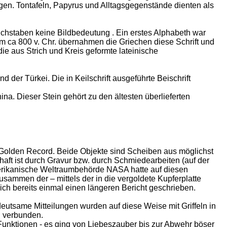
gen. Tontafeln, Papyrus und Alltagsgegenstände dienten als
uchstaben keine Bildbedeutung . Ein erstes Alphabeth war
m ca 800 v. Chr. übernahmen die Griechen diese Schrift und
e aus Strich und Kreis geformte lateinische
 der Türkei. Die in Keilschrift ausgeführte Beischrift
na. Dieser Stein gehört zu den ältesten überlieferten
r Golden Record. Beide Objekte sind Scheiben aus möglichst
haft ist durch Gravur bzw. durch Schmiedearbeiten (auf der
merikanische Weltraumbehörde NASA hatte auf diesen
usammen der – mittels der in die vergoldete Kupferplatte
ch bereits einmal einen längeren Bericht geschrieben.
eutsame Mitteilungen wurden auf diese Weise mit Griffeln in
h verbunden.
Funktionen - es ging von Liebeszauber bis zur Abwehr böser