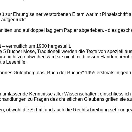
 zur Ehrung seiner verstorbenen Eltern war mit Pinselschrift a
 aufgedruckt
nitten und auf doppel lagigem Papier abgerieben. - dies gescha
– vermutlich um 1900 hergestellt.
die 5 Bücher Mose, Traditionell werden die Texte von speziell a
ra nicht zu entweihen wird sie nicht mit blossen Händen berüh
als Lesehilfe.
ohannes Gutenberg das „Buch der Bücher“ 1455 erstmals in gedru
h umfassende Kenntnisse aller Wissenschaften, einschliesslich
Abhandlungen zu Fragen des christlichen Glaubens griffen sie au
n, obwohl die Schrift und auch die Rechtschreibung sehr ungewö