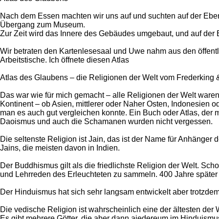
Nach dem Essen machten wir uns auf und suchten auf der Eben
Übergang zum Museum.
Zur Zeit wird das Innere des Gebäudes umgebaut, und auf der
Wir betraten den Kartenlesesaal und Uwe nahm aus den öffentli
Arbeitstische. Ich öffnete diesen Atlas
Atlas des Glaubens – die Religionen der Welt vom Frederking &
Das war wie für mich gemacht – alle Religionen der Welt waren 
Kontinent – ob Asien, mittlerer oder Naher Osten, Indonesien od
man es auch gut vergleichen konnte. Ein Buch oder Atlas, der 
Daoismus und auch die Schamanen wurden nicht vergessen.
Die seltenste Religion ist Jain, das ist der Name für Anhänger 
Jains, die meisten davon in Indien.
Der Buddhismus gilt als die friedlichste Religion der Welt. 
und Lehrreden des Erleuchteten zu sammeln. 400 Jahre später 
Der Hinduismus hat sich sehr langsam entwickelt aber trotzdem 
Die vedische Religion ist wahrscheinlich eine der ältesten der 
Es gibt mehrere Götter, die aber dann aiedereum im Hinduismu