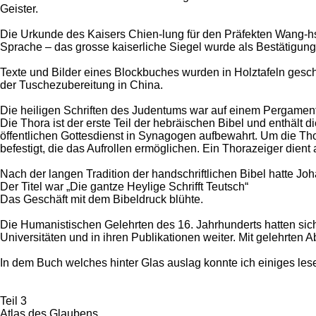
Geister.
Die Urkunde des Kaisers Chien-lung für den Präfekten Wang-hsü
Sprache – das grosse kaiserliche Siegel wurde als Bestätigung
Texte und Bilder eines Blockbuches wurden in Holztafeln gesch
der Tuschezubereitung in China.
Die heiligen Schriften des Judentums war auf einem Pergament 
Die Thora ist der erste Teil der hebräischen Bibel und enthält 
öffentlichen Gottesdienst in Synagogen aufbewahrt. Um die Tho
befestigt, die das Aufrollen ermöglichen. Ein Thorazeiger dient 
Nach der langen Tradition der handschriftlichen Bibel hatte J
Der Titel war „Die gantze Heylige Schrifft Teutsch“
Das Geschäft mit dem Bibeldruck blühte.
Die Humanistischen Gelehrten des 16. Jahrhunderts hatten sic
Universitäten und in ihren Publikationen weiter. Mit gelehrten 
In dem Buch welches hinter Glas auslag konnte ich einiges lese
Teil 3
Atlas des Glaubens