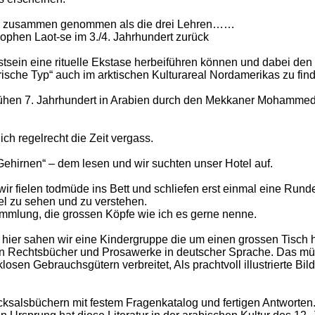
ch zusammen genommen als die drei Lehren……
ophen Laot-se im 3./4. Jahrhundert zurück
stsein eine rituelle Ekstase herbeiführen können und dabei de
birische Typ“ auch im arktischen Kulturareal Nordamerikas zu find
m frühen 7. Jahrhundert in Arabien durch den Mekkaner Mohamm
 ich regelrecht die Zeit vergass.
hirnen“ – dem lesen und wir suchten unser Hotel auf.
ir fielen todmüde ins Bett und schliefen erst einmal eine Run
el zu sehen und zu verstehen.
ammlung, die grossen Köpfe wie ich es gerne nenne.
hier sahen wir eine Kindergruppe die um einen grossen Tisch 
sten Rechtsbücher und Prosawerke in deutscher Sprache. Das mü
sen Gebrauchsgütern verbreitet, Als prachtvoll illustrierte Bil
salsbüchern mit festem Fragenkatalog und fertigen Antworten. 