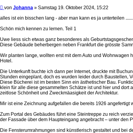
Beitrag
von
Johanna
»
Samstag 19. Oktober 2024, 15:22
alles ist ein bisschen lang - aber man kann es ja unterteilen ......
Schön mich kennen zu lernen. Teil 1
Uwe liess sich etwas ganz besonderes als Geburtstagsgeschenk
Diese Gebäude beherbergen neben Frankfurt die grösste Samml
Wir planten lange, wollten erst mit dem Auto und Wohnwagen hin
Hotel.
Die Unterkunft buchte ich dann per Internet, druckte mit Buch
Stunden eingeplant, doch es wurden leider durch Baustellen, V
Diese Bücherei ist im besten Sinn ein ästhetischer Bau. Funk
klein für alle diese gesammelten Schätze ist und hier und dor
zeitlose Schönheit und Zweckmäasigkeit der Architektur.
Mir ist eine Zeichnung aufgefallen die bereits 1926 angefertig
Zum Portal des Gebäudes führt eine Steintreppe zu reich verzie
der Fassade über dem Haupteingang angebracht – unter den Por
Die Fensterumrahmungen sind künstlerisch gestaltet und bei de