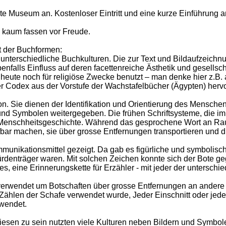
rte Museum an. Kostenloser Eintritt und eine kurze Einführung
h kaum fassen vor Freude.
lt der Buchformen:
 unterschiedliche Buchkulturen. Die zur Text und Bildaufzeichn
nfalls Einfluss auf deren facettenreiche Ästhetik und gesellscha
heute noch für religiöse Zwecke benutzt – man denke hier z.B. 
 Codex aus der Vorstufe der Wachstafelbücher (Ägypten) hervor
n. Sie dienen der Identifikation und Orientierung des Mensche
und Symbolen weitergegeben. Die frühen Schriftsysteme, die im
Menschheitsgeschichte. Während das gesprochene Wort an Raum,
bar machen, sie über grosse Entfernungen transportieren und die
mmunikationsmittel gezeigt. Da gab es figürliche und symboli
ürdenträger waren. Mit solchen Zeichen konnte sich der Bote
es, eine Erinnerungskette für Erzähler - mit jeder der untersch
verwendet um Botschaften über grosse Entfernungen an andere
ählen der Schafe verwendet wurde, Jeder Einschnitt oder jede
wendet.
iesen zu sein nutzten viele Kulturen neben Bildern und Symbo