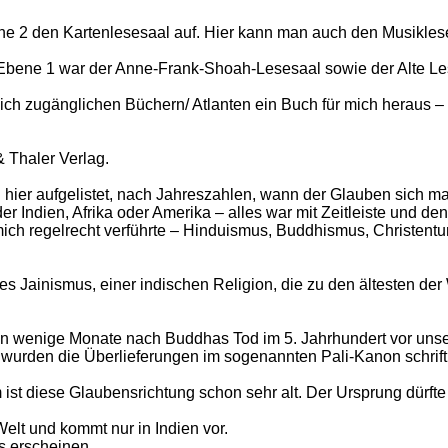
e 2 den Kartenlesesaal auf. Hier kann man auch den Musiklese
 Ebene 1 war der Anne-Frank-Shoah-Lesesaal sowie der Alte Le
ch zugänglichen Büchern/ Atlanten ein Buch für mich heraus – 
 Thaler Verlag.
hier aufgelistet, nach Jahreszahlen, wann der Glauben sich mani
er Indien, Afrika oder Amerika – alles war mit Zeitleiste und d
mich regelrecht verführte – Hinduismus, Buddhismus, Christent
des Jainismus, einer indischen Religion, die zu den ältesten de
Schon wenige Monate nach Buddhas Tod im 5. Jahrhundert vor u
wurden die Überlieferungen im sogenannten Pali-Kanon schriftl
ist diese Glaubensrichtung schon sehr alt. Der Ursprung dürfte
Welt und kommt nur in Indien vor.
s erscheinen.