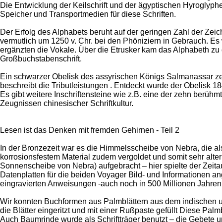
Die Entwicklung der Keilschrift und der ägyptischen Hyroglyph
Speicher und Transportmedien für diese Schriften.
Der Erfolg des Alphabets beruht auf der geringen Zahl der Zei
vermutlich um 1250 v. Chr. bei den Phöniziern in Gebrauch. Es
ergänzten die Vokale. Über die Etrusker kam das Alphabeth zu 
Großbuchstabenschrift.
Ein schwarzer Obelisk des assyrischen Königs Salmanassar zeigt 
beschreibt die Tributleistungen . Entdeckt wurde der Obelisk 18
Es gibt weitere Inschriftensteine wie z.B. eine der zehn berühm
Zeugnissen chinesischer Schriftkultur.
Lesen ist das Denken mit fremden Gehirnen - Teil 2
In der Bronzezeit war es die Himmelsscheibe von Nebra, die al
korrosionsfestem Material zudem vergoldet und somit sehr alter
Sonnenscheibe von Nebra) aufgebracht – hier spielte der Zeit
Datenplatten für die beiden Voyager Bild- und Informationen an
eingravierten Anweisungen -auch noch in 500 Millionen Jahren 
Wir konnten Buchformen aus Palmblättern aus dem indischen un
die Blätter eingeritzt und mit einer Rußpaste gefüllt Diese P
Auch Baumrinde wurde als Schriftträger benutzt – die Gebete u