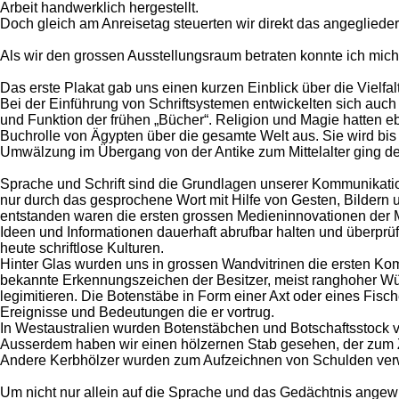
Arbeit handwerklich hergestellt.
Doch gleich am Anreisetag steuerten wir direkt das angegliede
Als wir den grossen Ausstellungsraum betraten konnte ich mic
Das erste Plakat gab uns einen kurzen Einblick über die Vielfa
Bei der Einführung von Schriftsystemen entwickelten sich auch
und Funktion der frühen „Bücher“. Religion und Magie hatten ebe
Buchrolle von Ägypten über die gesamte Welt aus. Sie wird bis 
Umwälzung im Übergang von der Antike zum Mittelalter ging der
Sprache und Schrift sind die Grundlagen unserer Kommunikatio
nur durch das gesprochene Wort mit Hilfe von Gesten, Bildern 
entstanden waren die ersten grossen Medieninnovationen der 
Ideen und Informationen dauerhaft abrufbar halten und überprüf
heute schriftlose Kulturen.
Hinter Glas wurden uns in grossen Wandvitrinen die ersten Ko
bekannte Erkennungszeichen der Besitzer, meist ranghoher W
legimitieren. Die Botenstäbe in Form einer Axt oder eines Fisch
Ereignisse und Bedeutungen die er vortrug.
In Westaustralien wurden Botenstäbchen und Botschaftsstock 
Ausserdem haben wir einen hölzernen Stab gesehen, der zum Z
Andere Kerbhölzer wurden zum Aufzeichnen von Schulden ver
Um nicht nur allein auf die Sprache und das Gedächtnis angew