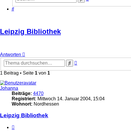
Suche
Suche
Leipzig Bibliothek
Antworten
Erweiterte
Suche
Suche
1 Beitrag • Seite
1
von
1
Johanna
Beiträge:
4470
Registriert:
Mittwoch 14. Januar 2004, 15:04
Wohnort:
Nordhessen
Leipzig Bibliothek
Zitieren