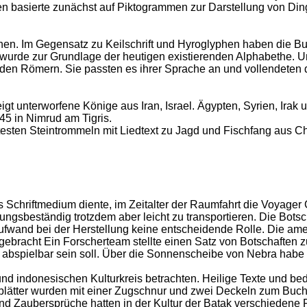
en basierte zunächst auf Piktogrammen zur Darstellung von Din
chen. Im Gegensatz zu Keilschrift und Hyroglyphen haben die B
 wurde zur Grundlage der heutigen existierenden Alphabethe. U
den Römern. Sie passten es ihrer Sprache an und vollendeten di
unterworfene Könige aus Iran, Israel. Ägypten, Syrien, Irak und
45 in Nimrud am Tigris.
testen Steintrommeln mit Liedtext zu Jagd und Fischfang aus Chi
s Schriftmedium diente, im Zeitalter der Raumfahrt die Voyage
ungsbeständig trotzdem aber leicht zu transportieren. Die Botsc
aufwand bei der Herstellung keine entscheidende Rolle. Die a
gebracht Ein Forscherteam stellte einen Satz von Botschaften z
abspielbar sein soll. Über die Sonnenscheibe von Nebra habe i
d indonesischen Kulturkreis betrachten. Heilige Texte und bed
almblätter wurden mit einer Zugschnur und zwei Deckeln zum Buc
nd Zaubersprüche hatten in der Kultur der Batak verschiedene 