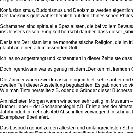
Konfuzianismus, Buddhismus und Daoismus werden eigentli
Der Taoismus geht wahrscheinlich auf den chinesischen Philos
Schamanen sind spirituelle Spezialisten, die bei vollem Bewus
ins Jenseits reisen. Einigkeit herrscht darüber, dass dieser „si
Der Islam Der Islam ist eine monotheistische Religion, die i
glaubt an einen allumfassenden Gott
Ich las so angestrengt und konzentriert in dieser Zeitleiste dass
Doch irgendwann war es genug mit dem „Denken mit fremden Ge
Die Zimmer waren zweckmässig eingerichtet, sehr sauber und w
zweiten Teil dieser Ausstellung begutachten. Es gab noch so vi
Wie man Tinte herstellte z.B. oder die Gründer dieser Büchers
Am nächsten Morgen waren wir schon sehr zeitig im Museum – 
Bücher lieber – der Sachsenspiegel z.B. Er ist eines der älte
Jahrhundert in mehr als 450 Abschriften vorwiegend in schmucklo
Exemplaren überliefert.
Das Losbuch gehört zu den ältesten und umfangreichsten Schick