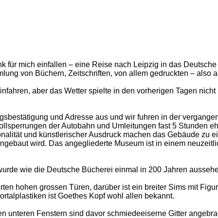
 für mich einfallen – eine Reise nach Leipzig in das Deutsch
ung von Büchern, Zeitschriften, von allem gedruckten – also 
fahren, aber das Wetter spielte in den vorherigen Tagen nicht 
ungsbestätigung und Adresse aus und wir fuhren in der vergange
ollsperrungen der Autobahn und Umleitungen fast 5 Stunden ehe 
tionalität und künstlerischer Ausdruck machen das Gebäude zu 
t angebaut wird. Das angegliederte Museum ist in einem neuzeit
t wurde wie die Deutsche Bücherei einmal in 200 Jahren aussehen
rten hohen grossen Türen, darüber ist ein breiter Sims mit Fig
talplastiken ist Goethes Kopf wohl allen bekannt.
n unteren Fenstern sind davor schmiedeeiserne Gitter angebrach