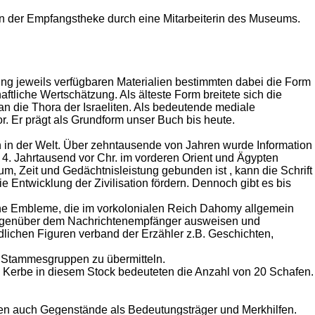
 an der Empfangstheke durch eine Mitarbeiterin des Museums.
ung jeweils verfügbaren Materialien bestimmten dabei die Form
ftliche Wertschätzung. Als älteste Form breitete sich die
an die Thora der Israeliten. Als bedeutende mediale
. Er prägt als Grundform unser Buch bis heute.
n in der Welt. Über zehntausende von Jahren wurde Information
 4. Jahrtausend vor Chr. im vorderen Orient und Ägypten
 Zeit und Gedächtnisleistung gebunden ist , kann die Schrift
 Entwicklung der Zivilisation fördern. Dennoch gibt es bis
sche Embleme, die im vorkolonialen Reich Dahomy allgemein
 gegenüber dem Nachrichtenempfänger ausweisen und
iedlichen Figuren verband der Erzähler z.B. Geschichten,
 Stammesgruppen zu übermitteln.
 Kerbe in diesem Stock bedeuteten die Anzahl von 20 Schafen.
len auch Gegenstände als Bedeutungsträger und Merkhilfen.