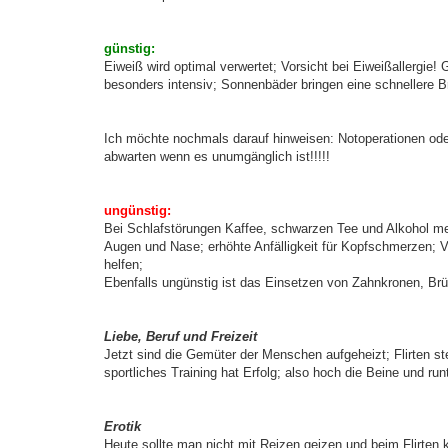
günstig:
Eiweiß wird optimal verwertet; Vorsicht bei Eiweißallergi
besonders intensiv; Sonnenbäder bringen eine schnellere B
Ich möchte nochmals darauf hinweisen: Notoperationen oder 
abwarten wenn es unumgänglich ist!!!!!
ungünstig:
Bei Schlafstörungen Kaffee, schwarzen Tee und Alkohol mei
Augen und Nase; erhöhte Anfälligkeit für Kopfschmerzen; 
helfen;
Ebenfalls ungünstig ist das Einsetzen von Zahnkronen, B
Liebe, Beruf und Freizeit
Jetzt sind die Gemüter der Menschen aufgeheizt; Flirten s
sportliches Training hat Erfolg; also hoch die Beine und r
Erotik
Heute sollte man nicht mit Reizen geizen und beim Flirten k