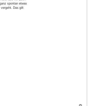
h ganz spontan etwas
vergeht. Das gilt
N