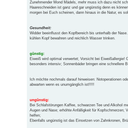
Zunehmender Mond Mädels, mehr muss ich dazu nicht schre
Haareschneiden ist ganz und gar ungünstig denn es können s
morgen bei Euch scheinen, dann hinaus in die Natur, es so
Gesundheit:
Widder beeinflusst den Kopfbereich bis unterhalb der Nase
kühlen Kopf bewahren und reichlich Wasser trinken.
günstig:
Eiweiß wird optimal verwertet; Vorsicht bei Eiweißallergi
besonders intensiv; Sonnenbäder bringen eine schnellere B
Ich möchte nochmals darauf hinweisen: Notoperationen oder 
abwarten wenn es unumgänglich ist!!!!!
ungünstig:
Bei Schlafstörungen Kaffee, schwarzen Tee und Alkohol mei
Augen und Nase; erhöhte Anfälligkeit für Kopfschmerzen; 
helfen;
Ebenfalls ungünstig ist das Einsetzen von Zahnkronen, B