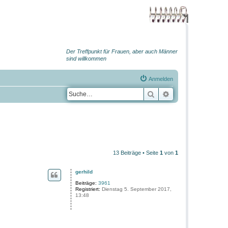
Der Treffpunkt für Frauen, aber auch Männer
sind willkommen
Anmelden
Suche
Erweiterte Suche
13 Beiträge • Seite
1
von
1
gerhild
Beiträge:
3961
Registriert:
Dienstag 5. September 2017,
13:48