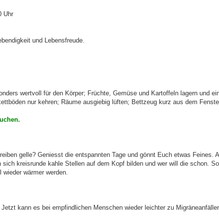
0 Uhr
ebendigkeit und Lebensfreude.
ders wertvoll für den Körper; Früchte, Gemüse und Kartoffeln lagern und ei
kettböden nur kehren; Räume ausgiebig lüften; Bettzeug kurz aus dem Fenste
Kuchen.
iben gelle? Geniesst die entspannten Tage und gönnt Euch etwas Feines. 
ich kreisrunde kahle Stellen auf dem Kopf bilden und wer will die schon. So
ll wieder wärmer werden.
. Jetzt kann es bei empfindlichen Menschen wieder leichter zu Migräneanfäl