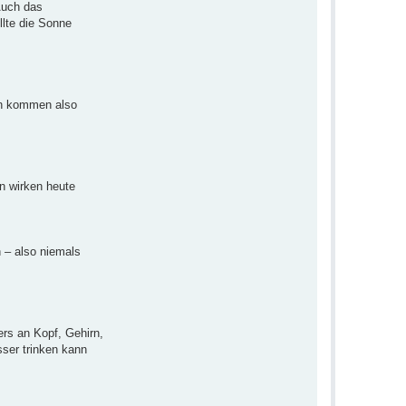
Auch das
llte die Sonne
len kommen also
n wirken heute
 – also niemals
rs an Kopf, Gehirn,
ser trinken kann