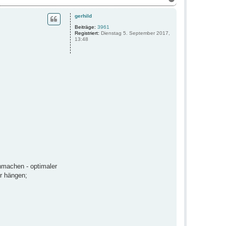
a
c
gerhild
h
o
Beiträge:
3961
Registriert:
Dienstag 5. September 2017,
b
13:48
e
n
nmachen - optimaler
r hängen;