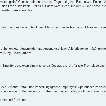
iben gelle? Geniesst die entspannten Tage und gönnt Euch etwas Feines. 
ich kreisrunde kahle Stellen auf dem Kopf bilden und wer will die schon. So
ll wieder wärmer werden.
. Jetzt kann es bei empfindlichen Menschen wieder leichter zu Migräneanfäl
e! Gut helfen jetzt Augenbäder und Augenumschläge; Alle pflegenden Maßnahme
räunung; Haare färben;
Eingriffe gehorchen einem anderen Gesetz, das gilt für alle Tierkreiszeichen
den; erhöhte Unfall- und Verletzungsgefahr; Impfungen; Operationen besonde
Vorbeugen durch Vermeidung von Streß und Genußmittel; auch viel klares Was
rücken und Plomben.