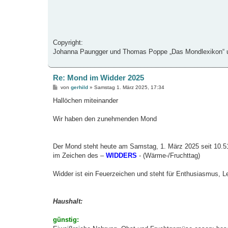
Copyright:
Johanna Paungger und Thomas Poppe „Das Mondlexikon“ un
Re: Mond im Widder 2025
B
von
gerhild
»
Samstag 1. März 2025, 17:34
e
i
Hallöchen miteinander
t
r
a
Wir haben den zunehmenden Mond
g
Der Mond steht heute am Samstag, 1. März 2025 seit 10.5
im Zeichen des –
WIDDERS
- (Wärme-/Fruchttag)
Widder ist ein Feuerzeichen und steht für Enthusiasmus, L
Haushalt:
günstig: