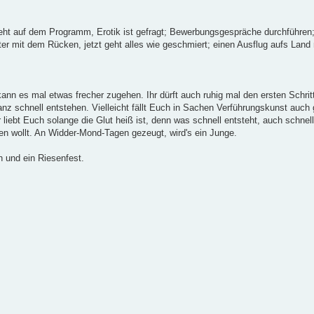
teht auf dem Programm, Erotik ist gefragt; Bewerbungsgespräche durchführen
unter mit dem Rücken, jetzt geht alles wie geschmiert; einen Ausflug aufs Lan
ann es mal etwas frecher zugehen. Ihr dürft auch ruhig mal den ersten Schritt 
 ganz schnell entstehen. Vielleicht fällt Euch in Sachen Verführungskunst auc
iebt Euch solange die Glut heiß ist, denn was schnell entsteht, auch schnell 
n wollt. An Widder-Mond-Tagen gezeugt, wird's ein Junge.
 und ein Riesenfest.