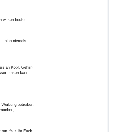
n wirken heute
 – also niemals
rs an Kopf, Gehirn,
ser trinken kann
; Werbung betreiben;
d machen;
tun, falls Ihr Euch