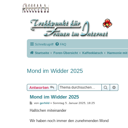
Schnellzugriff
FAQ
Startseite
Foren-Übersicht
Kaffeeklatsch
Harmonie mi
Mond im Widder 2025
Suche
Erweit
Antworten
Mond im Widder 2025
B
von
gerhild
»
Sonntag 5. Januar 2025, 18:25
e
i
Hallöchen miteinander
t
r
a
Wir haben noch immer den zunehmenden Mond
g