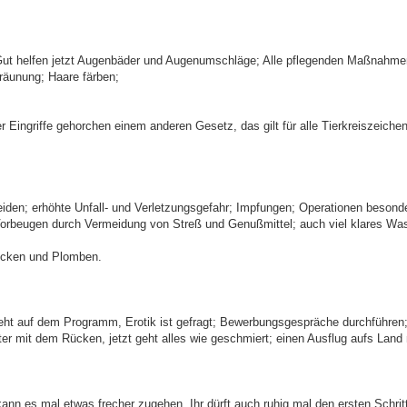
e! Gut helfen jetzt Augenbäder und Augenumschläge; Alle pflegenden Maßnahme
räunung; Haare färben;
Eingriffe gehorchen einem anderen Gesetz, das gilt für alle Tierkreiszeichen
den; erhöhte Unfall- und Verletzungsgefahr; Impfungen; Operationen besonde
Vorbeugen durch Vermeidung von Streß und Genußmittel; auch viel klares Was
rücken und Plomben.
teht auf dem Programm, Erotik ist gefragt; Bewerbungsgespräche durchführen
unter mit dem Rücken, jetzt geht alles wie geschmiert; einen Ausflug aufs Lan
ann es mal etwas frecher zugehen. Ihr dürft auch ruhig mal den ersten Schritt 