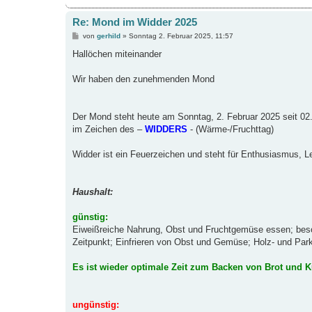
Re: Mond im Widder 2025
B
von
gerhild
»
Sonntag 2. Februar 2025, 11:57
e
i
Hallöchen miteinander
t
r
a
Wir haben den zunehmenden Mond
g
Der Mond steht heute am Sonntag, 2. Februar 2025 seit 02
im Zeichen des –
WIDDERS
- (Wärme-/Fruchttag)
Widder ist ein Feuerzeichen und steht für Enthusiasmus, L
Haushalt:
günstig:
Eiweißreiche Nahrung, Obst und Fruchtgemüse essen; beson
Zeitpunkt; Einfrieren von Obst und Gemüse; Holz- und Par
Es ist wieder optimale Zeit zum Backen von Brot und 
ungünstig: