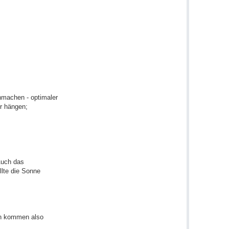
nmachen - optimaler
r hängen;
Auch das
llte die Sonne
len kommen also