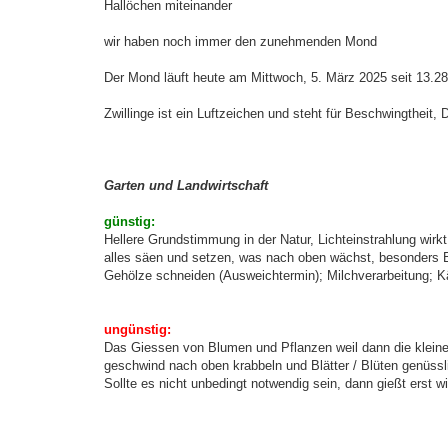
i
Hallöchen miteinander
t
r
a
wir haben noch immer den zunehmenden Mond
g
Der Mond läuft heute am Mittwoch, 5. März 2025 seit 13.2
Zwillinge ist ein Luftzeichen und steht für Beschwingtheit, D
Garten und Landwirtschaft
günstig:
Hellere Grundstimmung in der Natur, Lichteinstrahlung wirkt
alles säen und setzen, was nach oben wächst, besonders Bl
Gehölze schneiden (Ausweichtermin); Milchverarbeitung; K
ungünstig:
Das Giessen von Blumen und Pflanzen weil dann die klein
geschwind nach oben krabbeln und Blätter / Blüten genüssl
Sollte es nicht unbedingt notwendig sein, dann gießt erst 