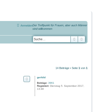
Der Treffpunkt für Frauen, aber auch Männer
Anmelden
sind willkommen
Suche
Erweiterte Suche
14 Beiträge • Seite
1
von
1
gerhild
Beiträge:
3961
Registriert:
Dienstag 5. September 2017,
13:48