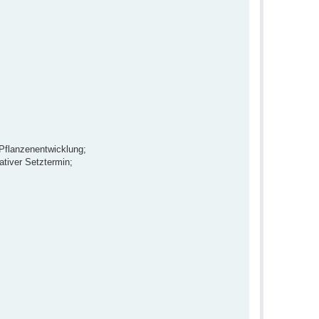
 Pflanzenentwicklung;
tiver Setztermin;