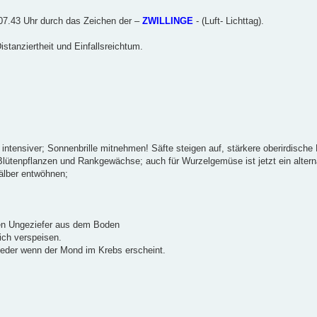
 07.43 Uhr durch das Zeichen der –
ZWILLINGE
- (Luft- Lichttag).
istanziertheit und Einfallsreichtum.
 intensiver; Sonnenbrille mitnehmen! Säfte steigen auf, stärkere oberirdische
ütenpflanzen und Rankgewächse; auch für Wurzelgemüse ist jetzt ein alterna
älber entwöhnen;
en Ungeziefer aus dem Boden
ich verspeisen.
wieder wenn der Mond im Krebs erscheint.