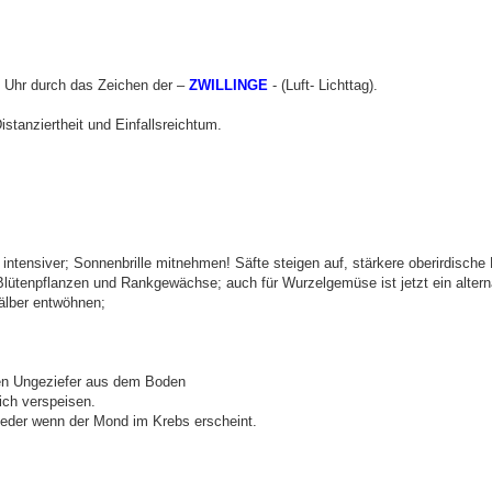
8 Uhr durch das Zeichen der –
ZWILLINGE
- (Luft- Lichttag).
istanziertheit und Einfallsreichtum.
 intensiver; Sonnenbrille mitnehmen! Säfte steigen auf, stärkere oberirdische
ütenpflanzen und Rankgewächse; auch für Wurzelgemüse ist jetzt ein alterna
älber entwöhnen;
en Ungeziefer aus dem Boden
ich verspeisen.
wieder wenn der Mond im Krebs erscheint.