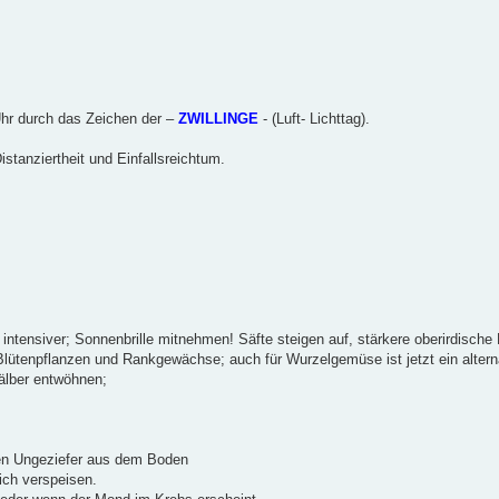
Uhr durch das Zeichen der –
ZWILLINGE
- (Luft- Lichttag).
istanziertheit und Einfallsreichtum.
 intensiver; Sonnenbrille mitnehmen! Säfte steigen auf, stärkere oberirdische
ütenpflanzen und Rankgewächse; auch für Wurzelgemüse ist jetzt ein alterna
älber entwöhnen;
en Ungeziefer aus dem Boden
ich verspeisen.