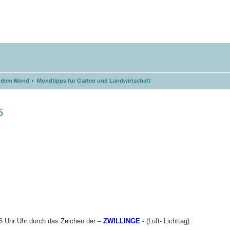
t dem Mond
Mondtipps für Garten und Landwirtschaft
5
erte Suche
06 Uhr Uhr durch das Zeichen der –
ZWILLINGE
- (Luft- Lichttag).