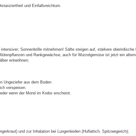
istanziertheit und Einfallsreichtum.
 intensiver; Sonnenbrille mitnehmen! Säfte steigen auf, stärkere oberirdische
ütenpflanzen und Rankgewächse; auch für Wurzelgemüse ist jetzt ein alterna
älber entwöhnen;
en Ungeziefer aus dem Boden
ich verspeisen.
wieder wenn der Mond im Krebs erscheint.
erkraut) und zur Inhalation bei Lungenleiden (Huflattich, Spitzwegerich);