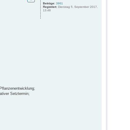
o
Beiträge:
3961
Registriert:
Dienstag 5. September 2017,
b
13:48
e
n
 Pflanzenentwicklung;
tiver Setztermin;