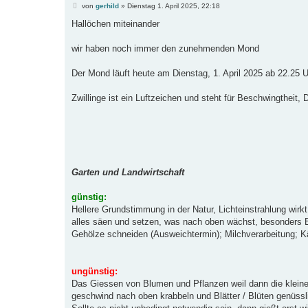
B
von
gerhild
»
Dienstag 1. April 2025, 22:18
e
i
Hallöchen miteinander
t
r
a
wir haben noch immer den zunehmenden Mond
g
Der Mond läuft heute am Dienstag, 1. April 2025 ab 22.25 
Zwillinge ist ein Luftzeichen und steht für Beschwingtheit, D
Garten und Landwirtschaft
günstig:
Hellere Grundstimmung in der Natur, Lichteinstrahlung wirkt
alles säen und setzen, was nach oben wächst, besonders Bl
Gehölze schneiden (Ausweichtermin); Milchverarbeitung; K
ungünstig:
Das Giessen von Blumen und Pflanzen weil dann die klein
geschwind nach oben krabbeln und Blätter / Blüten genüssl