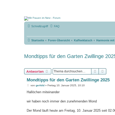
Schnellzugriff
FAQ
Startseite
Foren-Übersicht
Kaffeeklatsch
Harmonie mi
Mondtipps für den Garten Zwillinge 202
Suche
Erweit
Antworten
Mondtipps für den Garten Zwillinge 2025
B
von
gerhild
»
Freitag 10. Januar 2025, 10:10
e
i
Hallöchen miteinander
t
r
a
wir haben noch immer den zunehmenden Mond
g
Der Mond läuft heute am Freitag, 10. Januar 2025 seit 02.