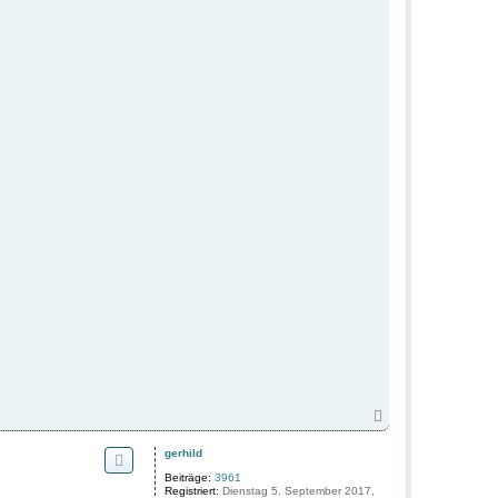
N
a
c
gerhild
h
o
Beiträge:
3961
Registriert:
Dienstag 5. September 2017,
b