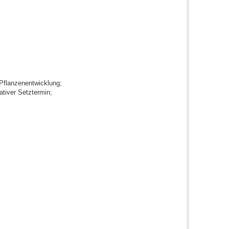
 Pflanzenentwicklung;
tiver Setztermin;