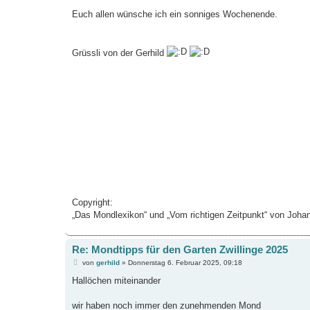
Euch allen wünsche ich ein sonniges Wochenende.
Grüssli von der Gerhild
Copyright:
„Das Mondlexikon“ und „Vom richtigen Zeitpunkt“ von Jo
Re: Mondtipps für den Garten Zwillinge 2025
B
von
gerhild
»
Donnerstag 6. Februar 2025, 09:18
e
i
Hallöchen miteinander
t
r
a
wir haben noch immer den zunehmenden Mond