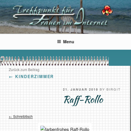
Skip
to
content
Wir Frauen im Netz
Der Treffpunkt für Frauen im Internet, aber auch Männer sind
willkommen
Menu
Zurück zum Beitrag
←
KINDERZIMMER
POSTED
BY
BIRGIT
21. JANUAR 2018
ON
Raff-Rollo
Schreibtisch