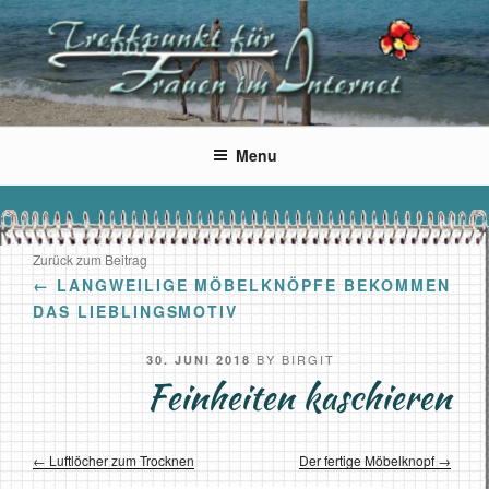
Skip
to
content
Wir Frauen im Netz
Der Treffpunkt für Frauen im Internet, aber auch Männer sind
willkommen
Menu
Zurück zum Beitrag
←
LANGWEILIGE MÖBELKNÖPFE BEKOMMEN
DAS LIEBLINGSMOTIV
POSTED
BY
BIRGIT
30. JUNI 2018
ON
Feinheiten kaschieren
Luftlöcher zum Trocknen
Der fertige Möbelknopf