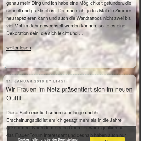
genau mein Ding und ich habe eine Möglichkeit gefunden, die
schnell und praktisch ist. Da man nicht jedes Mal die Zimmer
neu tapezieren kann und auch die Wandtattoos nicht zwei bis
viel Mal im Jahr gewechselt werden können, sollte es eine
Dekoration sein, die sich leicht und …
„Osterdekoration
weiter lesen
für
die
Wände“
POSTED
BY
BIRGIT
31. JANUAR 2018
ON
Wir Frauen im Netz präsentiert sich im neuen
Outfit
Diese Seite existiert schon sehr lange und ihr
Erscheinungsbild ist ehrlich gesagt mehr als in die Jahre
gekommen. Nach dem ersten Übereifer war eigentlich nur
das FrauenForum interessant und deshalb haben auch nur
Cookies helfen uns bei der Bereitstellung