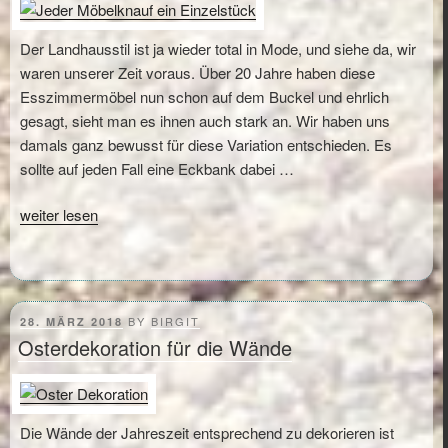
Der Landhausstil ist ja wieder total in Mode, und siehe da, wir
waren unserer Zeit voraus. Über 20 Jahre haben diese
Esszimmermöbel nun schon auf dem Buckel und ehrlich
gesagt, sieht man es ihnen auch stark an. Wir haben uns
damals ganz bewusst für diese Variation entschieden. Es
sollte auf jeden Fall eine Eckbank dabei …
„Langweilige
weiter lesen
Möbelknöpfe
bekommen
das
Lieblingsmotiv“
POSTED
BY
BIRGIT
28. MÄRZ 2018
ON
Osterdekoration für die Wände
Die Wände der Jahreszeit entsprechend zu dekorieren ist