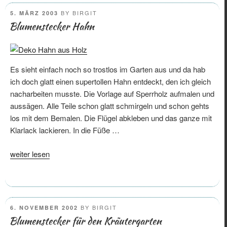
Lieblingsmotiv“
POSTED
BY
BIRGIT
5. MÄRZ 2003
ON
Blumenstecker Hahn
Es sieht einfach noch so trostlos im Garten aus und da hab
ich doch glatt einen supertollen Hahn entdeckt, den ich gleich
nacharbeiten musste. Die Vorlage auf Sperrholz aufmalen und
aussägen. Alle Teile schon glatt schmirgeln und schon gehts
los mit dem Bemalen. Die Flügel abkleben und das ganze mit
Klarlack lackieren. In die Füße …
„Blumenstecker
weiter lesen
Hahn“
POSTED
BY
BIRGIT
6. NOVEMBER 2002
ON
Blumenstecker für den Kräutergarten