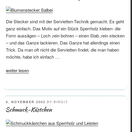
Die Stecker sind mit der Servietten-Technik gemacht. Es geht
ganz einfach. Das Motiv auf ein Stück Sperrholz kleben- die
Form aussägen – Loch ‚rein bohren – einen Stab ‚rein stecken
– und das Ganze lackieren. Das Ganze hat allerdings einen
Trick. Da man oft nicht die Servietten findet, die man haben
möchte, habe ich einfach …
„Blumenstecker
weiter lesen
für
den
Kräutergarten“
POSTED
BY
BIRGIT
6. NOVEMBER 2002
ON
Schmuck-Kästchen