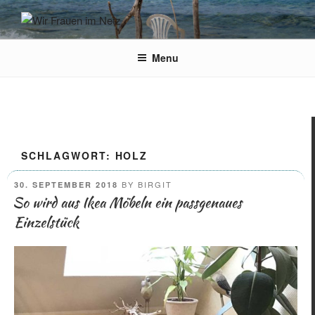
Skip
to
Wir Frauen im Netz
Der Treffpunkt für Frauen im Internet, aber auch Männer sind
content
willkommen
Menu
SCHLAGWORT:
HOLZ
POSTED
BY
BIRGIT
30. SEPTEMBER 2018
ON
So wird aus Ikea Möbeln ein passgenaues
Einzelstück