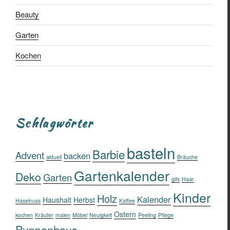
Beauty
Garten
Kochen
Schlagwörter
basteln
Barbie
Advent
backen
aktuell
Bräuche
Gartenkalender
Deko
Garten
gifs
Haar
Kinder
Holz
Kalender
Haushalt
Herbst
Haselnuss
Kaffee
Ostern
kochen
Kräuter
malen
Möbel
Neuigkeit
Peeling
Pflege
Puppenhaus