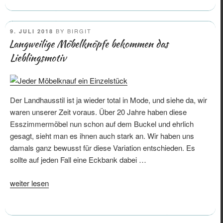
aus
Ikea
Möbeln
POSTED
BY
BIRGIT
9. JULI 2018
ein
ON
Langweilige Möbelknöpfe bekommen das
passgenaues
Lieblingsmotiv
Einzelstück“
Der Landhausstil ist ja wieder total in Mode, und siehe da, wir
waren unserer Zeit voraus. Über 20 Jahre haben diese
Esszimmermöbel nun schon auf dem Buckel und ehrlich
gesagt, sieht man es ihnen auch stark an. Wir haben uns
damals ganz bewusst für diese Variation entschieden. Es
sollte auf jeden Fall eine Eckbank dabei …
„Langweilige
weiter lesen
Möbelknöpfe
bekommen
das