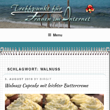
Skip
to
content
Wir Frauen im Netz
Der Treffpunkt für Frauen im Internet, aber auch Männer sind
willkommen
Menu
SCHLAGWORT:
WALNUSS
POSTED
BY
BIRGIT
3. AUGUST 2019
ON
Walnuss Cupcake mit leichter Buttercreme