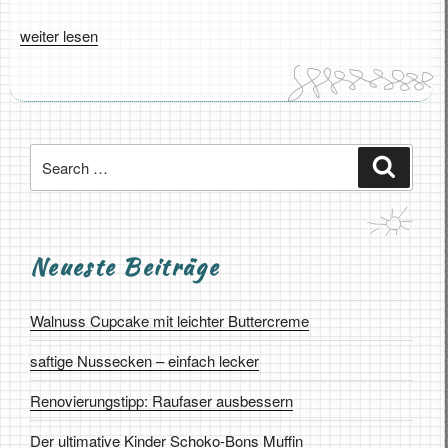
„Walnuss
weiter lesen
Cupcake
mit
leichter
Buttercreme“
Search
Search
for:
Neueste Beiträge
Walnuss Cupcake mit leichter Buttercreme
saftige Nussecken – einfach lecker
Renovierungstipp: Raufaser ausbessern
Der ultimative Kinder Schoko-Bons Muffin