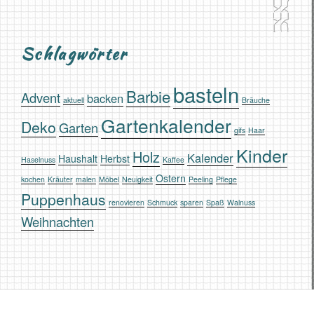
Schlagwörter
basteln
Barbie
Advent
backen
aktuell
Bräuche
Gartenkalender
Deko
Garten
gifs
Haar
Kinder
Holz
Kalender
Haushalt
Herbst
Haselnuss
Kaffee
Ostern
kochen
Kräuter
malen
Möbel
Neuigkeit
Peeling
Pflege
Puppenhaus
renovieren
Schmuck
sparen
Spaß
Walnuss
Weihnachten